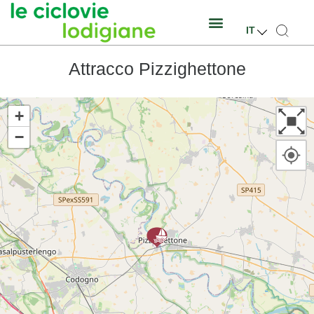
IT
Attracco Pizzighettone
+
−